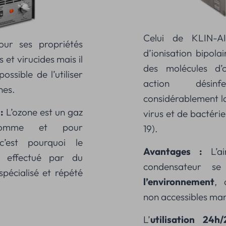
Celui de KLIN-A
our ses propriétés
d’ionisation bipolai
 et virucides mais il
des molécules d’
ssible de l’utiliser
action désinfe
nes.
considérablement la
:
L’ozone est un gaz
virus et de bactéri
omme et pour
19).
c’est pourquoi le
Avantages :
L’a
e effectué par du
condensateur 
pécialisé et répété
l’environnement
, 
non accessibles ma
L’
utilisation 24h/