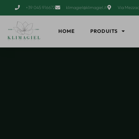
+39 045 916672
klimagiel@klimagiel.it
Via Mezzac
HOME
PRODUITS