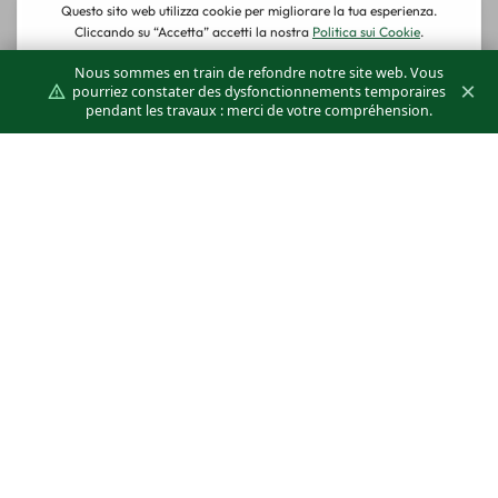
Nous sommes en train de refondre notre site web. Vous
×
pourriez constater des dysfonctionnements temporaires
pendant les travaux : merci de votre compréhension.
Dans les piscines, une bonne diffusion de l’air
contribue à réduire la condensation et à
maintenir un équilibre optimal de l’humidité,
protégeant ainsi la structure contre les
moisissures et la détérioration. Dans les salles de
sport, les appareils Klimagiel assurent une
ventilation uniforme qui combat la sensation de
chaleur excessive, même pendant les
entraînements les plus intenses.