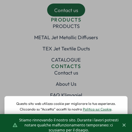
Contact us
PRODUCTS
PRODUCTS
METAL Jet Metallic Diffusers
TEX Jet Textile Ducts
CATALOGUE
CONTACTS
Contact us
About Us
FAQ Klimagiel
SOCIAL
© 2025 Klimagiel
Stiamo rinnovando il nostro sito. Durante i lavori potresti
All rights reserved
×
notare qualche malfunzionamento temporaneo: ci
Powered by
dueperotto.it
scusiamo per il disagio.