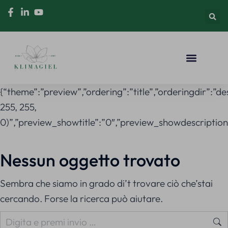
{“theme”:”preview”,”ordering”:”title”,”orderingdir”
255, 255,
0)”,”preview_showtitle”:”0″,”preview_showdescriptio
Nessun oggetto trovato
Sembra che siamo in grado di’t trovare ciò che’stai
cercando. Forse la ricerca può aiutare.