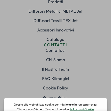
Prodotti
Diffusori Metallici METAL Jet
Diffusori Tessili TEX Jet
Accessori Innovativi
Catalogo
CONTATTI
Contattaci
Chi Siamo
Il Nostro Team
FAQ Klimagiel
Cookie Policy
Privacy Policy
SOCIAL