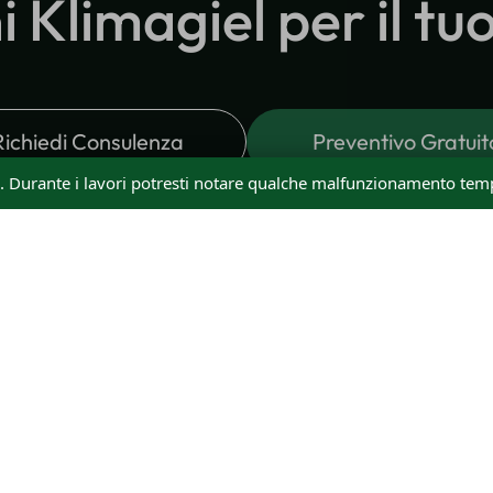
ni Klimagiel per il t
Richiedi Consulenza
Preventivo Gratuit
o. Durante i lavori potresti notare qualche malfunzionamento temp
PRODOTTI
CONTATTI
Prodotti
Contattaci
Diffusori Metallici METAL Jet
Chi Siamo
Diffusori Tessili TEX Jet
Il Nostro Tea