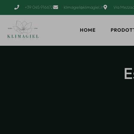
+39 045 916672
klimagiel@klimagiel.it
Via Mezzac
HOME
PRODOT
E