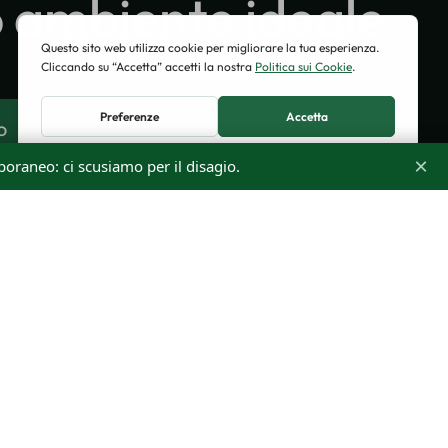
uo ambiente ideale
o
×
oraneo: ci scusiamo per il disagio.
SOCIAL
m