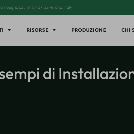
ampagna 52, int 37- 37135 Verona, Italy
TI
RISORSE
PRODUZIONE
CHI 
sempi di Installazio