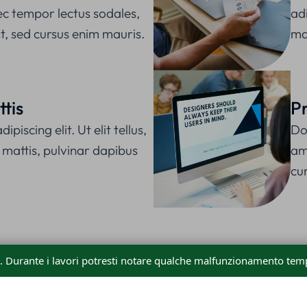
c tempor lectus sodales,
adi
t, sed cursus enim mauris.
mat
tis
Pr
piscing elit. Ut elit tellus,
Do
 mattis, pulvinar dapibus
ame
cu
o. Durante i lavori potresti notare qualche malfunzionamento temp