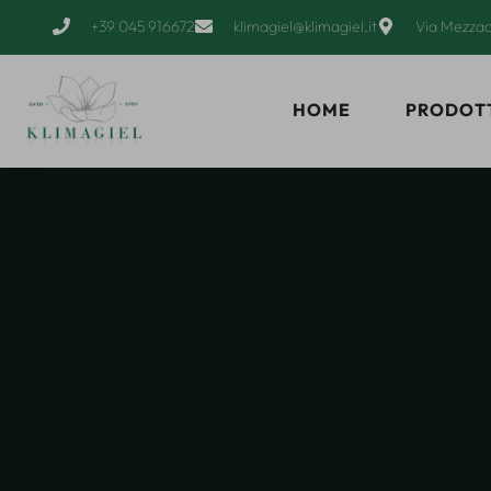
+39 045 916672
klimagiel@klimagiel.it
Via Mezzac
HOME
PRODOT