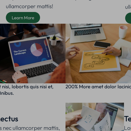
ullamcorper mattis!
ul
Learn More
nisi, lobortis quis nisi et,
200% More amet dolor lacini
inibus.
ectus
Te
s nec ullamcorper mattis,
Lo