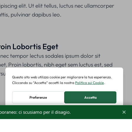
piscing elit. Ut elit tellus, luctus nec ullamcorper
tis, pulvinar dapibus leo.
oin Lobortis Eget
nec tempor lectus sodales ipsum dolor sit
t. Proin lobortis, nibh eget sem luctus est, sed
rsus enim mauris vel odio.
×
oraneo: ci scusiamo per il disagio.