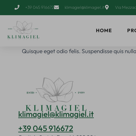
+39 045 916672
klimagiel@klimagiel.it
Via Mezzac
HOME
PR
Quisque eget odio felis. Suspendisse quis nulla
klimagiel@klimagiel.it
+39 045 916672