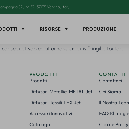
ampagna 52, int 37- 37135 Verona, Italy
ODOTTI
RISORSE
PRODUZIONE
 consequat sapien at ornare ex, quis fringilla tortor.
PRODOTTI
CONTATTI
Prodotti
Contattaci
Diffusori Metallici METAL Jet
Chi Siamo
Diffusori Tessili TEX Jet
Il Nostro Tea
Accessori Innovativi
FAQ Klimagie
Catalogo
Cookie Policy