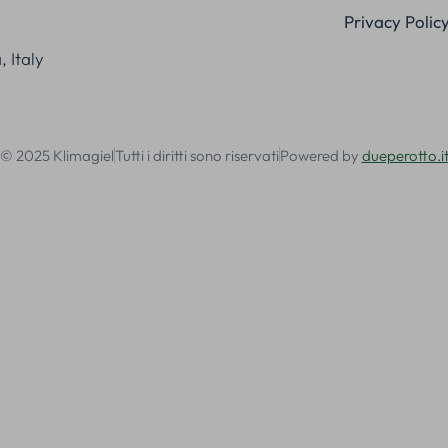
Privacy Polic
 Italy
© 2025 Klimagiel
Tutti i diritti sono riservati
Powered by
dueperotto.i