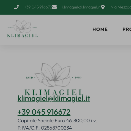
+39 045 916672
klimagiel@klimagiel.it
Via Mezzac
HOME
PR
klimagiel@klimagiel.it
+39 045 916672
Capitale Sociale Euro 46.800,00 i.v.
P.IVA/C.F. 02868700234