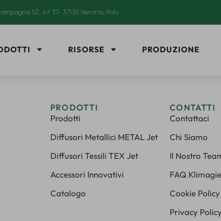
ampagna 52, int 37- 37135 Verona, Italy
ODOTTI
RISORSE
PRODUZIONE
PRODOTTI
CONTATTI
Prodotti
Contattaci
Diffusori Metallici METAL Jet
Chi Siamo
Diffusori Tessili TEX Jet
Il Nostro Tea
Accessori Innovativi
FAQ Klimagie
Catalogo
Cookie Policy
Privacy Polic