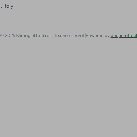
 Italy
© 2025 Klimagiel
Tutti i diritti sono riservati
Powered by
dueperotto.i