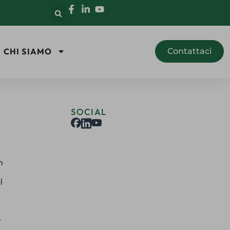
CHI SIAMO
Contattaci
SOCIAL
m
l
y